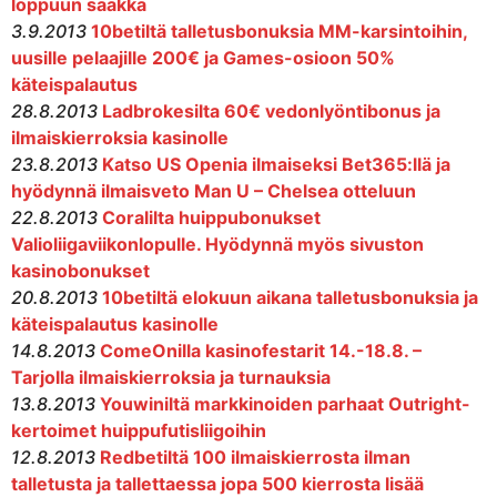
loppuun saakka
3.9.2013
10betiltä talletusbonuksia MM-karsintoihin,
uusille pelaajille 200€ ja Games-osioon 50%
käteispalautus
28.8.2013
Ladbrokesilta 60€ vedonlyöntibonus ja
ilmaiskierroksia kasinolle
23.8.2013
Katso US Openia ilmaiseksi Bet365:llä ja
hyödynnä ilmaisveto Man U – Chelsea otteluun
22.8.2013
Coralilta huippubonukset
Valioliigaviikonlopulle. Hyödynnä myös sivuston
kasinobonukset
20.8.2013
10betiltä elokuun aikana talletusbonuksia ja
käteispalautus kasinolle
14.8.2013
ComeOnilla kasinofestarit 14.-18.8. –
Tarjolla ilmaiskierroksia ja turnauksia
13.8.2013
Youwiniltä markkinoiden parhaat Outright-
kertoimet huippufutisliigoihin
12.8.2013
Redbetiltä 100 ilmaiskierrosta ilman
talletusta ja tallettaessa jopa 500 kierrosta lisää