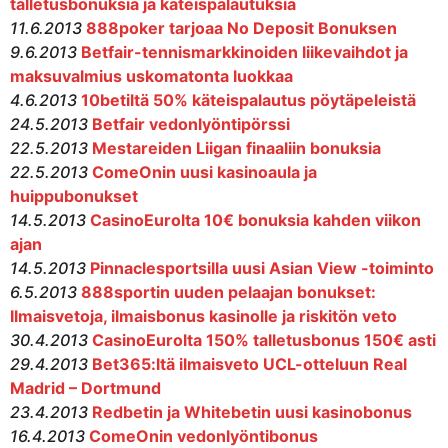
talletusbonuksia ja käteispalautuksia
11.6.2013
888poker tarjoaa No Deposit Bonuksen
9.6.2013
Betfair-tennismarkkinoiden liikevaihdot ja
maksuvalmius uskomatonta luokkaa
4.6.2013
10betiltä 50% käteispalautus pöytäpeleistä
24.5.2013
Betfair vedonlyöntipörssi
22.5.2013
Mestareiden Liigan finaaliin bonuksia
22.5.2013
ComeOnin uusi kasinoaula ja
huippubonukset
14.5.2013
CasinoEurolta 10€ bonuksia kahden viikon
ajan
14.5.2013
Pinnaclesportsilla uusi Asian View -toiminto
6.5.2013
888sportin uuden pelaajan bonukset:
Ilmaisvetoja, ilmaisbonus kasinolle ja riskitön veto
30.4.2013
CasinoEurolta 150% talletusbonus 150€ asti
29.4.2013
Bet365:ltä ilmaisveto UCL-otteluun Real
Madrid – Dortmund
23.4.2013
Redbetin ja Whitebetin uusi kasinobonus
16.4.2013
ComeOnin vedonlyöntibonus