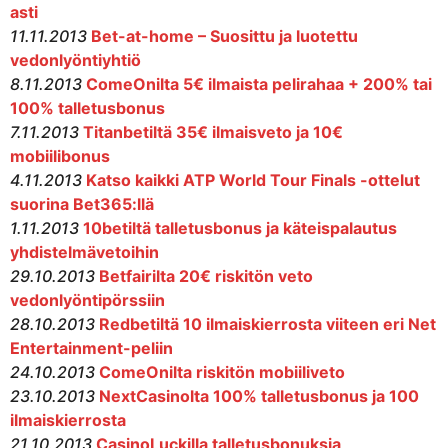
asti
11.11.2013
Bet-at-home – Suosittu ja luotettu
vedonlyöntiyhtiö
8.11.2013
ComeOnilta 5€ ilmaista pelirahaa + 200% tai
100% talletusbonus
7.11.2013
Titanbetiltä 35€ ilmaisveto ja 10€
mobiilibonus
4.11.2013
Katso kaikki ATP World Tour Finals -ottelut
suorina Bet365:llä
1.11.2013
10betiltä talletusbonus ja käteispalautus
yhdistelmävetoihin
29.10.2013
Betfairilta 20€ riskitön veto
vedonlyöntipörssiin
28.10.2013
Redbetiltä 10 ilmaiskierrosta viiteen eri Net
Entertainment-peliin
24.10.2013
ComeOnilta riskitön mobiiliveto
23.10.2013
NextCasinolta 100% talletusbonus ja 100
ilmaiskierrosta
21.10.2013
CasinoLuckilla talletusbonuksia,