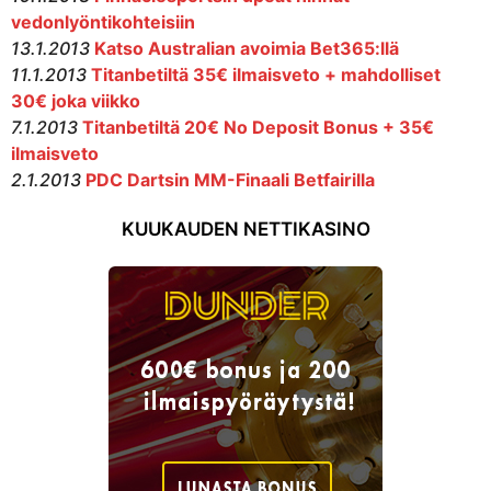
vedonlyöntikohteisiin
13.1.2013
Katso Australian avoimia Bet365:llä
11.1.2013
Titanbetiltä 35€ ilmaisveto + mahdolliset
30€ joka viikko
7.1.2013
Titanbetiltä 20€ No Deposit Bonus + 35€
ilmaisveto
2.1.2013
PDC Dartsin MM-Finaali Betfairilla
KUUKAUDEN NETTIKASINO