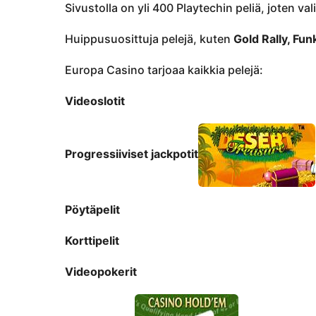
Sivustolla on yli 400 Playtechin peliä, joten va
Huippusuosittuja pelejä, kuten
Gold Rally, Fun
Europa Casino tarjoaa kaikkia pelejä:
Videoslotit
Progressiiviset jackpotit
Pöytäpelit
Korttipelit
Videopokerit