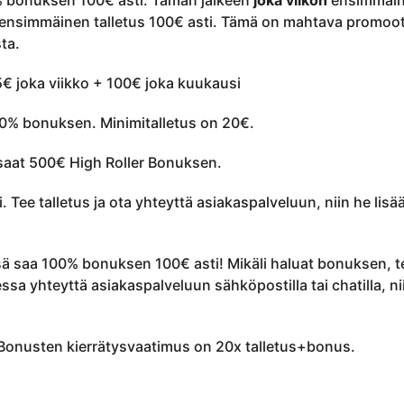
ensimmäinen talletus 100€ asti. Tämä on mahtava promoot
ta.
5€ joka viikko + 100€ joka kuukausi
00% bonuksen. Minimitalletus on 20€.
 saat 500€ High Roller Bonuksen.
 Tee talletus ja ota yhteyttä asiakaspalveluun, niin he lisä
ä saa 100% bonuksen 100€ asti! Mikäli haluat bonuksen, t
sa yhteyttä asiakaspalveluun sähköpostilla tai chatilla, ni
er Bonusten kierrätysvaatimus on 20x talletus+bonus.