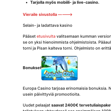
Tarjolla myös mobiili- ja live-casino.
Vieraile sivustolla ————>
Selain- ja ladattava kasino
Pääset
etusivulta
valitsemaan kumman version h
se on yksi hienoimmista ohjelmistoista. Pääaul
torni ja Pisan kalteva torni. Ohjelmisto on erit
Bonukset
Europa Casino tarjoaa erinomaisia bonuksia. Näi
usein päivittyviä promootioita.
Uudet pelaajat
saavat 2400€ tervetuliaispake
talletuksen yhteydessä saa ensimmäisen 100%