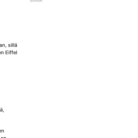
MARIA
n, sillä
n Eiffel
ä,
en
nen