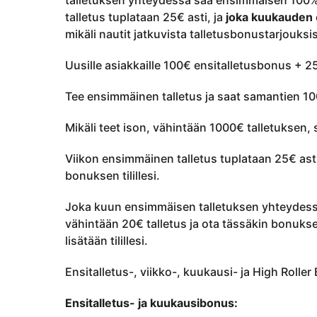
talletus tuplataan 25€ asti, ja
joka kuukauden
mikäli nautit jatkuvista talletusbonustarjouksis
Uusille asiakkaille 100€ ensitalletusbonus + 2
Tee ensimmäinen talletus ja saat samantien 1
Mikäli teet ison, vähintään 1000€ talletuksen,
Viikon ensimmäinen talletus tuplataan 25€ asti.
bonuksen tilillesi.
Joka kuun ensimmäisen talletuksen yhteydess
vähintään 20€ talletus ja ota tässäkin bonukses
lisätään tilillesi.
Ensitalletus-, viikko-, kuukausi- ja High Roll
Ensitalletus- ja kuukausibonus: