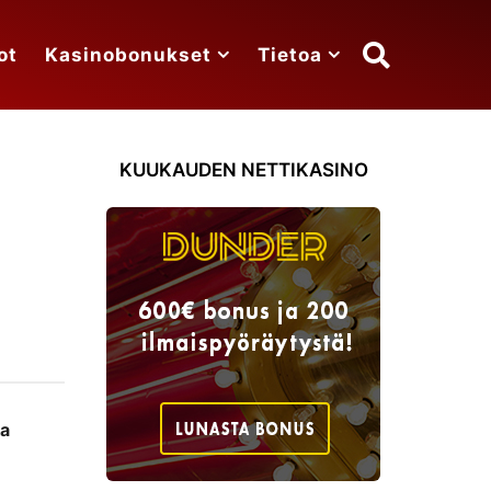
ot
Kasinobonukset
Tietoa
KUUKAUDEN NETTIKASINO
ka