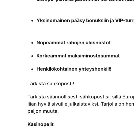
Yksinomainen pääsy bonuksiin ja VIP-tur
Nopeammat rahojen ulosnostot
Korkeammat maksiminostosummat
Henkilökohtainen yhteyshenkilö
Tarkista sähköposti!
Tarkista säännöllisesti sähköpostisi, sillä Eur
liian hyviä sivuille julkaistaviksi. Tarjolla on 
paljon muuta.
Kasinopelit