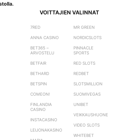
stolla.
VOITTAJIEN VALINNAT
7RED
MR GREEN
ANNA CASINO
NORDICSLOTS
BET365 –
PINNACLE
ARVOSTELU
SPORTS
BETFAIR
RED SLOTS
BETHARD
REDBET
BETSPIN
SLOTSMILLION
COMEON!
SUOMIVEGAS
FINLANDIA
UNIBET
CASINO
VEIKKAUSHUONE
INSTACASINO
VIDEO SLOTS
LEIJONAKASINO
WHITEBET