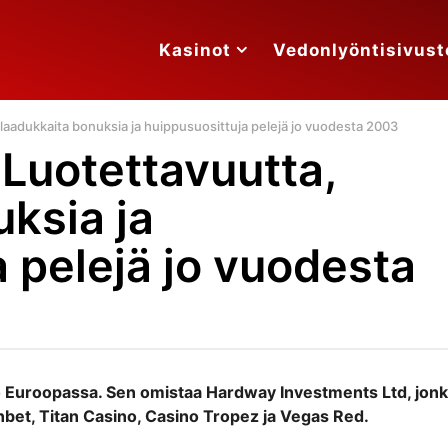
Kasinot
Vedonlyöntisivust
laadukkaita bonuksia ja huippusuosittuja pelejä jo vuodesta 2003
 Luotettavuutta,
ksia ja
 pelejä jo vuodesta
no Euroopassa. Sen omistaa Hardway Investments Ltd, jon
nbet, Titan Casino, Casino Tropez ja Vegas Red.