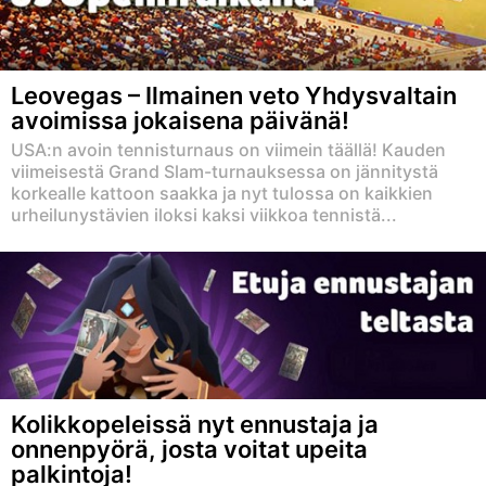
Leovegas – Ilmainen veto Yhdysvaltain
avoimissa jokaisena päivänä!
USA:n avoin tennisturnaus on viimein täällä! Kauden
viimeisestä Grand Slam-turnauksessa on jännitystä
korkealle kattoon saakka ja nyt tulossa on kaikkien
urheilunystävien iloksi kaksi viikkoa tennistä...
Kolikkopeleissä nyt ennustaja ja
onnenpyörä, josta voitat upeita
palkintoja!