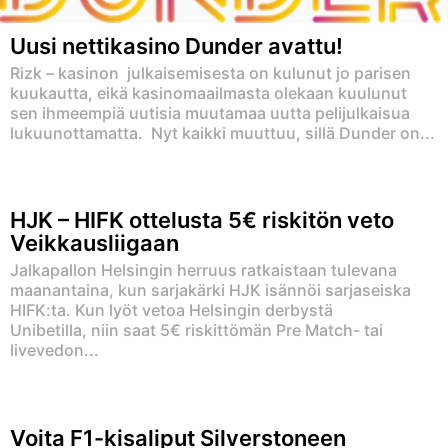
Uusi nettikasino Dunder avattu!
Rizk – kasinon julkaisemisesta on kulunut jo parisen
kuukautta, eikä kasinomaailmasta olekaan kuulunut
sen ihmeempiä uutisia muutamaa uutta pelijulkaisua
lukuunottamatta. Nyt kaikki muuttuu, sillä Dunder on...
HJK – HIFK ottelusta 5€ riskitön veto
Veikkausliigaan
Jalkapallon Helsingin herruus ratkaistaan tulevana
maanantaina, kun sarjakärki HJK isännöi sarjaseiska
HIFK:ta. Kun lyöt vetoa Helsingin derbystä
Unibetilla, niin saat 5€ riskittömän Pre Match- tai
livevedon...
Voita F1-kisaliput Silverstoneen