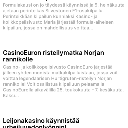
Formulakausi on jo täydessä käynnissä ja 5. heinäkuuta
ajetaan perinteikäs Silvestonen F1-osakilpailu.
Perinteikkään kilpailun kunniaksi Kasino- ja
kolikkopelisivusto Maria järjestää formula-aiheisen
kilpailun, jossa on mahdollisuus voittaa...
CasinoEuron risteilymatka Norjan
rannikolle
Casino- ja kolikkopelisivusto CasinoEuro järjestää
jälleen yhden monista matkakilpailuistaan, jossa voit
voittaa legendaarisen Hurtigruten-risteilyn Norjan
rannikolle! Voit osallistua kilpailuun pelaamalla
CasinoEurolla aikavälillä 25. toukokuuta – 7. kesäkuuta.
Kaksi...
Leijonakasino käynnistää
urheiluvedonlyönnin!