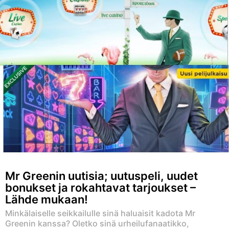
Mr Greenin uutisia; uutuspeli, uudet
bonukset ja rokahtavat tarjoukset –
Lähde mukaan!
Minkälaiselle seikkailulle sinä haluaisit kadota Mr
Greenin kanssa? Oletko sinä urheilufanaatikko,