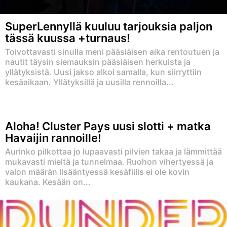
SuperLennyllä kuuluu tarjouksia paljon
tässä kuussa +turnaus!
Toivottavasti sinulla meni pääsiäisen aika rentoutuen ja
nautit täysin siemauksin pääsiäisen herkuista ja
yllätyksistä. Uusi jakso alkoi samalla, kun siirryttiin
kesäaikaan. Yllätyksillä ja uusilla rennoilla...
Aloha! Cluster Pays uusi slotti + matka
Havaijin rannoille!
Aurinko pilkottaa jo lupaavasti pilvien takaa ja lämmittää
mukavasti mieltä ja tunnelmaa. Ruohon vihertyessä ja
valon määrän lisääntyessä kesäfiilis ei ole kovin
kaukana. Kesään on...