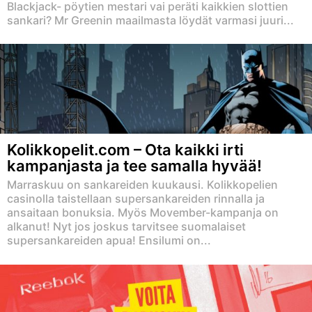
Blackjack- pöytien mestari vai peräti kaikkien slottien
sankari? Mr Greenin maailmasta löydät varmasi juuri...
Kolikkopelit.com – Ota kaikki irti
kampanjasta ja tee samalla hyvää!
Marraskuu on sankareiden kuukausi. Kolikkopelien
casinolla taistellaan supersankareiden rinnalla ja
ansaitaan bonuksia. Myös Movember-kampanja on
alkanut! Nyt jos joskus tarvitsee suomalaiset
supersankareiden apua! Ensilumi on...