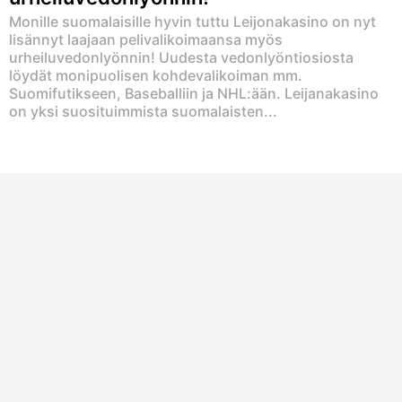
Monille suomalaisille hyvin tuttu Leijonakasino on nyt
lisännyt laajaan pelivalikoimaansa myös
urheiluvedonlyönnin! Uudesta vedonlyöntiosiosta
löydät monipuolisen kohdevalikoiman mm.
Suomifutikseen, Baseballiin ja NHL:ään. Leijanakasino
on yksi suosituimmista suomalaisten...
Euroviisujen voittajakertoimet
Jokakeväinen Eurovision -laulukilpailu käynnistyy
tänään ensimmäisellä semifinaalilla. Suomen edustaja
Pertti Kurikan Nimipäivät esiintyy illan semifinaalissa
viidentenä ja monet Euroviisufanit povaavat
suomalaiselle punk-yhtyeelle finaalipaikkaa. Suurin
voittajasuosikki...
ComeOnin uusi kymppiveto