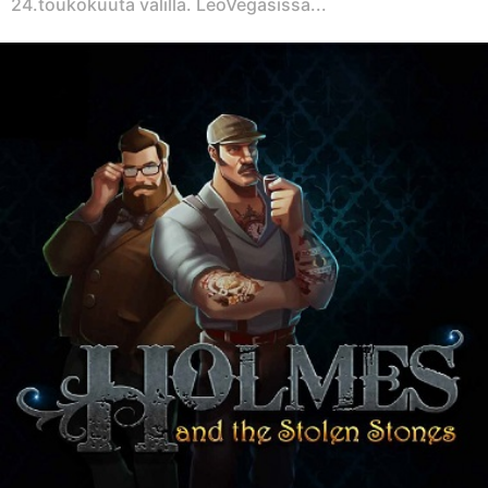
24.toukokuuta välillä. LeoVegasissa...