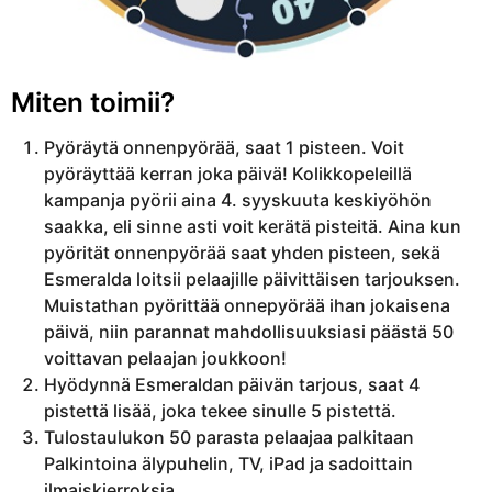
Miten toimii?
Pyöräytä onnenpyörää​­, saat 1 pisteen. Voit
pyöräyttää kerran joka päivä! Kolikkopeleillä
kampanja pyörii aina 4. syyskuuta keskiyöhön
saakka, eli sinne asti voit kerätä pisteitä. Aina kun
pyörität onnenpyörää saat yhden pisteen, sekä
Esmeralda loitsii pelaajille päivittäisen tarjouksen.
Muistathan pyörittää onnepyörää ihan jokaisena
päivä, niin parannat mahdollisuuksiasi päästä 50
voittavan pelaajan joukkoon!
Hyödynnä Esmeraldan päivän tarjous, saat 4
pistettä lisää, joka tekee sinulle 5 pistettä.
Tulostaulukon 50 parasta pelaajaa palkitaan
Palkintoina älypuhelin, TV, iPad ja sadoittain
ilmaiskierroksia.