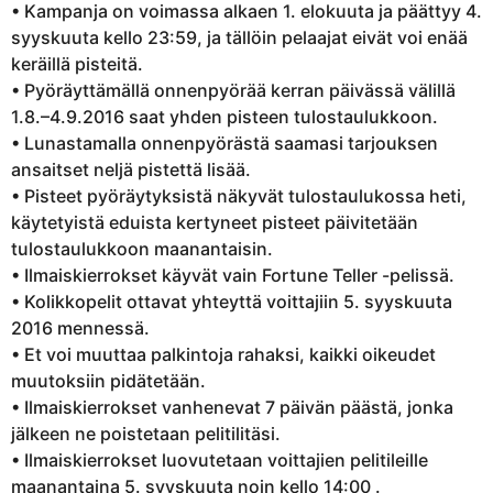
• Kampanja on voimassa alkaen 1. elokuuta ja päättyy 4.
syyskuuta kello 23:59, ja tällöin pelaajat eivät voi enää
keräillä pisteitä.
• Pyöräyttämällä onnenpyörää kerran päivässä välillä
1.8.–4.9.2016 saat yhden pisteen tulostaulukkoon.
• Lunastamalla onnenpyörästä saamasi tarjouksen
ansaitset neljä pistettä lisää.
• Pisteet pyöräytyksistä näkyvät tulostaulukossa heti,
käytetyistä eduista kertyneet pisteet päivitetään
tulostaulukkoon maanantaisin.
• Ilmaiskierrokset käyvät vain Fortune Teller -pelissä.
• Kolikkopelit ottavat yhteyttä voittajiin 5. syyskuuta
2016 mennessä.
• Et voi muuttaa palkintoja rahaksi, kaikki oikeudet
muutoksiin pidätetään.
• Ilmaiskierrokset vanhenevat 7 päivän päästä, jonka
jälkeen ne poistetaan pelitilitäsi.
• Ilmaiskierrokset luovutetaan voittajien pelitileille
maanantaina 5. syyskuuta noin kello 14:00 .