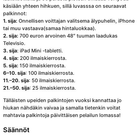
käsiään yhteen hihkuen, sillä luvasssa on seuraavat
palkinnot:
1. sija:
Onnellisen voittajan valitsema älypuhelin, iPhone
tai muu vastaava(samaa hintaluokkaa).
2. sija:
700 euron arvoinen 48″ tuuman laadukas
Televisio.
3. sija
: iPad Mini -tabletti.
4. sija:
200 ilmaiskierrosta.
5. sija:
150 ilmaiskierrosta.
6–10. sija
: 100 ilmaiskierrosta.
11.–20. sija
: 50 ilmaiskierrosta.
21.–50. sija
: 25 ilmaiskierrosta.
Tälläisten upeiden palkintojen vuoksi kannattaa jo
hiukan nähdäkin vaivaa ja samalla tietenkin voitat
mahtavia palkintoja päivittäisen pelailun lomassa!
Säännöt