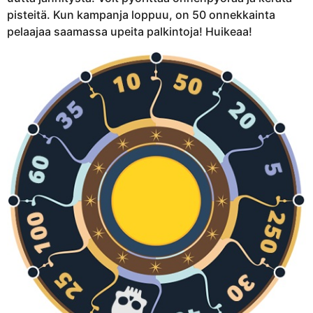
a
0
t
pisteitä. Kun kampanja loppuu, on 50 onnekkainta
v
.
pelaajaa saamassa upeita palkintoja! Huikeaa!
u
e
u
o
t
t
a
a
g
o