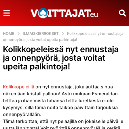
HOME
ILMAISKIERROKSET
Kolikkopeleissä nyt ennustaja ja
onnenpyörä, josta voitat upeita palkintoja!
Kolikkopeleissä nyt ennustaja
1
0
ja onnenpyörä, josta voitat
v
upeita palkintoja!
u
o
b
t
y
Kolikkopeleillä
on nyt ennustaja, joka auttaa sinua
t
V
näkemään kristallipalloon! Astu mukaan Esmeraldan
o
a
telttaa ja ihan mistä tahansa telttailuretkestä ei ole
i
a
t
kysymys, sillä tämä noita taikoo päivittäin tarjouksia
g
t
onnenpyörällään.
o
a
Tämä tarkoittaa, että nyt pelaajilla on jokaiselle päivälle
j
1
uutta jännitystä! Voit pyörittää onnenpyörää ja kerätä