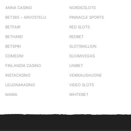
ANNA CASINO
NORDICSLOTS
BET365 – ARVOSTELU
PINNACLE SPORTS
BETFAIR
RED SLOTS
BETHARD
REDBET
BETSPIN
SLOTSMILLION
COMEON!
SUOMIVEGAS
FINLANDIA CASINO
UNIBET
INSTACASINO
VEIKKAUSHUONE
LEIJONAKASINO
VIDEO SLOTS
MARIA
WHITEBET