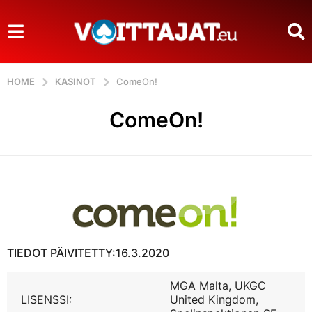
HOME
KASINOT
ComeOn!
ComeOn!
TIEDOT PÄIVITETTY:16.3.2020
MGA Malta, UKGC
LISENSSI:
United Kingdom,