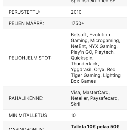
Spelinspektionen SE
PERUSTETTU:
2010
PELIEN MÄÄRÄ:
1750+
Betsoft, Evolution
Gaming, Microgaming,
NetEnt, NYX Gaming,
Play'n GO, Playtech,
PELIOHJELMISTOT:
Quickspin,
Thunderkick,
Yggdrasil, Oryx, Red
Tiger Gaming, Lighting
Box Games
Visa, MasterCard,
RAHALIIKENNE:
Neteller, Paysafecard,
Skrill
MINIMITALLETUS
10
Talleta 10€ pelaa 50€
CASINOBONUS: