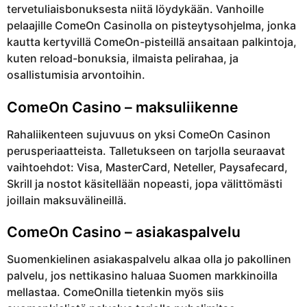
tervetuliaisbonuksesta niitä löydykään. Vanhoille
pelaajille ComeOn Casinolla on pisteytysohjelma, jonka
kautta kertyvillä ComeOn-pisteillä ansaitaan palkintoja,
kuten reload-bonuksia, ilmaista pelirahaa, ja
osallistumisia arvontoihin.
ComeOn Casino – maksuliikenne
Rahaliikenteen sujuvuus on yksi ComeOn Casinon
perusperiaatteista. Talletukseen on tarjolla seuraavat
vaihtoehdot: Visa, MasterCard, Neteller, Paysafecard,
Skrill ja nostot käsitellään nopeasti, jopa välittömästi
joillain maksuvälineillä.
ComeOn Casino – asiakaspalvelu
Suomenkielinen asiakaspalvelu alkaa olla jo pakollinen
palvelu, jos nettikasino haluaa Suomen markkinoilla
mellastaa. ComeOnilla tietenkin myös siis