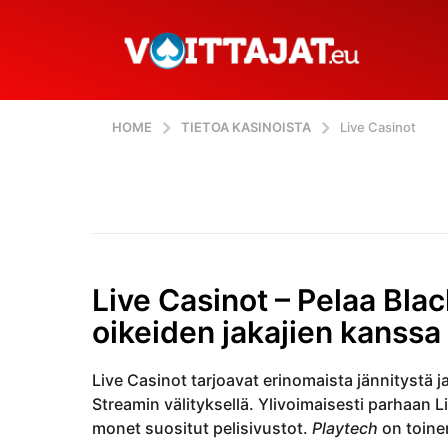
HOME
TIETOA KASINOISTA
Live Casinot
Live Casinot – Pelaa Blac
oikeiden jakajien kanssa
Live Casinot tarjoavat erinomaista jännitystä 
Streamin välityksellä. Ylivoimaisesti parhaan 
monet suositut pelisivustot.
Playtech
on toinen