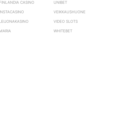
FINLANDIA CASINO
UNIBET
INSTACASINO
VEIKKAUSHUONE
LEIJONAKASINO
VIDEO SLOTS
MARIA
WHITEBET