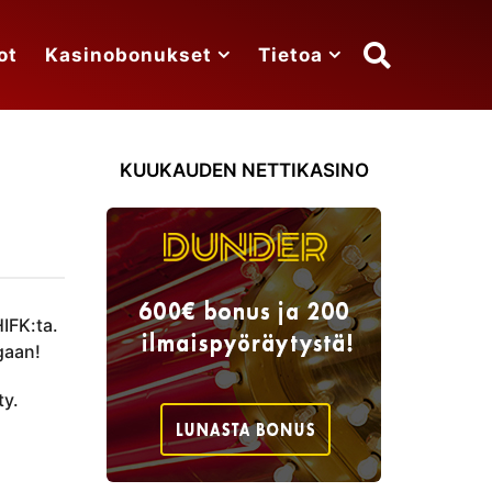
ot
Kasinobonukset
Tietoa
KUUKAUDEN NETTIKASINO
IFK:ta.
gaan!
ty.