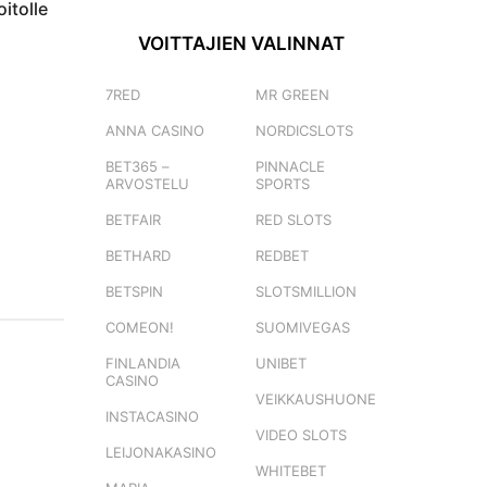
itolle
VOITTAJIEN VALINNAT
7RED
MR GREEN
ANNA CASINO
NORDICSLOTS
BET365 –
PINNACLE
ARVOSTELU
SPORTS
BETFAIR
RED SLOTS
BETHARD
REDBET
BETSPIN
SLOTSMILLION
COMEON!
SUOMIVEGAS
FINLANDIA
UNIBET
CASINO
VEIKKAUSHUONE
INSTACASINO
VIDEO SLOTS
LEIJONAKASINO
WHITEBET