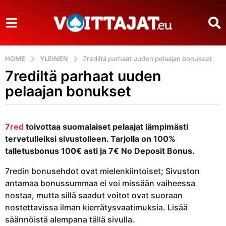
HOME
YLEINEN
7rediltä parhaat uuden pelaajan bonukset
7rediltä parhaat uuden
1
4
pelaajan bonukset
v
u
b
o
y
7red
toivottaa suomalaiset pelaajat lämpimästi
V
t
tervetulleiksi sivustolleen. Tarjolla on 100%
o
t
talletusbonus 100€ asti ja 7€ No Deposit Bonus.
i
a
t
7redin bonusehdot ovat mielenkiintoiset; Sivuston
a
t
a
antamaa bonussummaa ei voi missään vaiheessa
g
j
nostaa, mutta sillä saadut voitot ovat suoraan
o
a
nostettavissa ilman kierrätysvaatimuksia. Lisää
1
t
säännöistä alempana tällä sivulla.
2
.