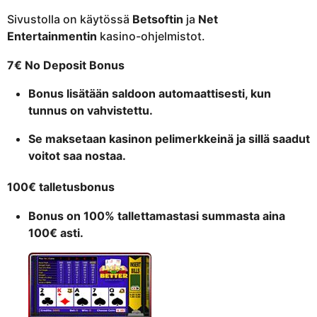
e
v
u
Sivustolla on käytössä
Betsoftin
ja
Net
u
Entertainmentin
kasino-ohjelmistot.
o
t
7€ No Deposit Bonus
t
a
Bonus lisätään saldoon automaattisesti, kun
a
tunnus on vahvistettu.
g
Se maksetaan kasinon pelimerkkeinä ja sillä saadut
o
voitot saa nostaa.
100€ talletusbonus
Bonus on 100% tallettamastasi summasta aina
100€ asti.