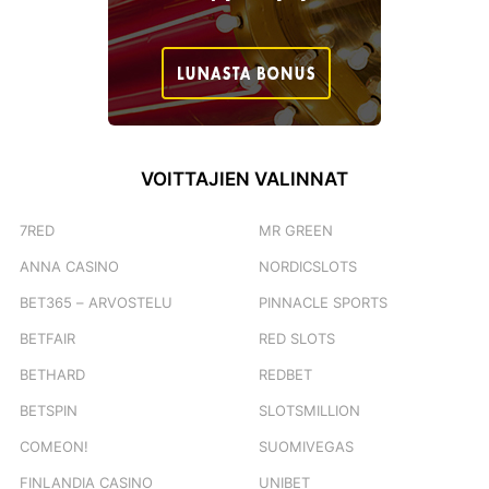
VOITTAJIEN VALINNAT
7RED
MR GREEN
ANNA CASINO
NORDICSLOTS
BET365 – ARVOSTELU
PINNACLE SPORTS
BETFAIR
RED SLOTS
BETHARD
REDBET
BETSPIN
SLOTSMILLION
COMEON!
SUOMIVEGAS
FINLANDIA CASINO
UNIBET