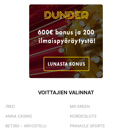
VOITTAJIEN VALINNAT
7RED
MR GREEN
ANNA CASINO
NORDICSLOTS
BET365 – ARVOSTELU
PINNACLE SPORTS