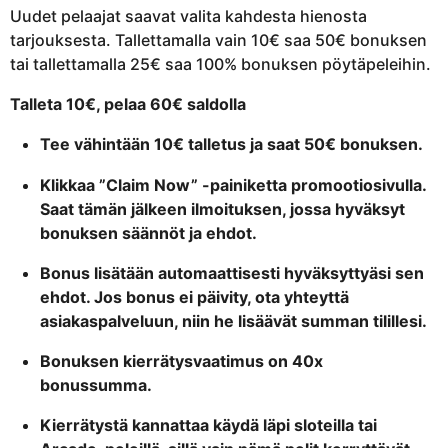
2
.
Uudet pelaajat saavat valita kahdesta hienosta
e
v
tarjouksesta. Tallettamalla vain 10€ saa 50€ bonuksen
u
u
tai tallettamalla 25€ saa 100% bonuksen pöytäpeleihin.
o
t
Talleta 10€, pelaa 60€ saldolla
t
Tee vähintään 10€ talletus ja saat 50€ bonuksen.
a
a
Klikkaa ”Claim Now” -painiketta promootiosivulla.
g
Saat tämän jälkeen ilmoituksen, jossa hyväksyt
o
bonuksen säännöt ja ehdot.
Bonus lisätään automaattisesti hyväksyttyäsi sen
ehdot. Jos bonus ei päivity, ota yhteyttä
asiakaspalveluun, niin he lisäävät summan tilillesi.
Bonuksen kierrätysvaatimus on 40x
bonussumma.
Kierrätystä kannattaa käydä läpi sloteilla tai