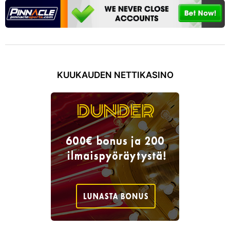
KUUKAUDEN NETTIKASINO