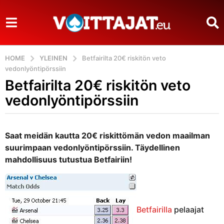
HOME
YLEINEN
Betfairilta 20€ riskitön veto
vedonlyöntipörssiin
Betfairilta 20€ riskitön veto
1
3
vedonlyöntipörssiin
v
u
b
o
y
Saat meidän kautta 20€ riskittömän vedon maailman
V
t
suurimpaan vedonlyöntipörssiin. Täydellinen
o
t
mahdollisuus tutustua Betfairiin!
i
a
t
a
t
a
g
j
o
a
Betfairilla
pelaajat
1
t