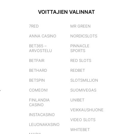
VOITTAJIEN VALINNAT
7RED
MR GREEN
ANNA CASINO
NORDICSLOTS
BET365 –
PINNACLE
ARVOSTELU
SPORTS
BETFAIR
RED SLOTS
BETHARD
REDBET
BETSPIN
SLOTSMILLION
.
COMEON!
SUOMIVEGAS
FINLANDIA
UNIBET
CASINO
VEIKKAUSHUONE
INSTACASINO
VIDEO SLOTS
LEIJONAKASINO
WHITEBET