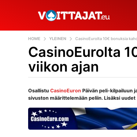
HOME
YLEINEN
CasinoEurolta 10€ bonuksia kahd
CasinoEurolta 1
1
3
viikon ajan
v
u
o
b
t
y
Osallistu
CasinoEuron
Päivän peli-kilpailuun
t
V
sivuston määrittelemään peliin. Lisäksi uudet
a
o
i
a
t
g
t
o
a
1
j
a
1