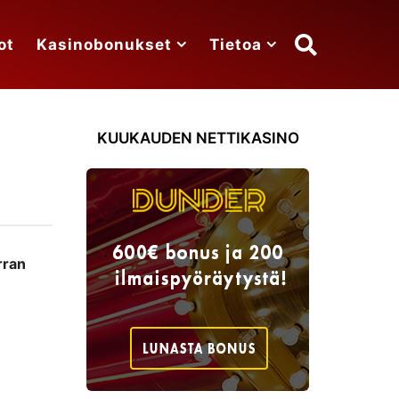
ot
Kasinobonukset
Tietoa
KUUKAUDEN NETTIKASINO
rran