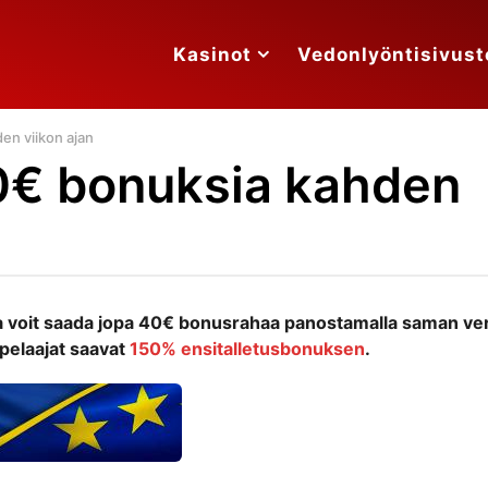
Kasinot
Vedonlyöntisivust
en viikon ajan
0€ bonuksia kahden
 ja voit saada jopa 40€ bonusrahaa panostamalla saman ve
 pelaajat saavat
150% ensitalletusbonuksen
.