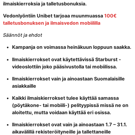
ilmaiskierroksia ja talletusbonuksia.
Vedonlyöntiin Unibet tarjoaa muunmuassa
100€
talletusbonuksen ja ilmaisvedon mobiililla
Säännöt ja ehdot
Kampanja on voimassa heinäkuun loppuun saakka.
Ilmaiskierrokset ovat käytettävissä Starburst -
videoslottiin joko pääsivustolla tai mobiilissa.
Ilmaiskierrokset vain ja ainoastaan Suomalaisille
asiakkaille
Kaikki ilmaiskierrokset tulee käyttää samassa
(pöytäkone- tai mobiili-) pelityypissä missä ne on
aloitettu, mutta voidaan käyttää eri osissa.
Ilmaiskierrokset ovat vain ja ainoastaan 1.7 – 31.1.
aikavälillä rekisteröityneille ja tallettaneille