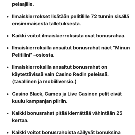
pelaajille.
Ilmaiskierrokset lisätään pelitilille 72 tunnin sisällä
ensimmäisestä talletuksesta.
Kaikki voitot ilmaiskierroksista ovat bonusrahaa.
Ilmaiskierroksilla ansaitut bonusrahat näet “Minun
Pelitilini” –osiosta.
Ilmaiskierroksilla ansaitut bonusrahat on
käytettävissä vain Casino Redin peleissä.
(tavallinen ja mobiiliversio.)
Casino Black, Games ja Live Casinon pelit eivät
kuulu kampanjan piiriin.
Kaikki bonusrahat pitää kierrättää vähintään 25
kertaa.
Kaikki voitot bonusrahoista säilyvät bonuksina