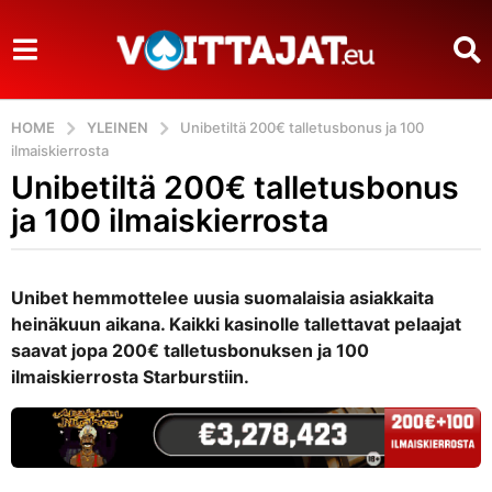
HOME
YLEINEN
Unibetiltä 200€ talletusbonus ja 100
ilmaiskierrosta
Unibetiltä 200€ talletusbonus
1
3
ja 100 ilmaiskierrosta
v
u
b
o
y
Unibet hemmottelee uusia suomalaisia asiakkaita
V
t
heinäkuun aikana. Kaikki kasinolle tallettavat pelaajat
o
t
saavat jopa 200€ talletusbonuksen ja 100
i
a
t
ilmaiskierrosta Starburstiin.
a
t
a
g
j
o
a
1
t