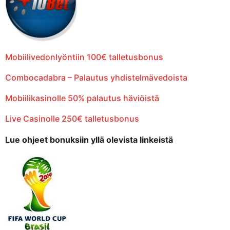
v
u
o
t
t
Mobiilivedonlyöntiin 100€ talletusbonus
a
Combocadabra – Palautus yhdistelmävedoista
a
g
Mobiilikasinolle 50% palautus häviöistä
o
Live Casinolle 250€ talletusbonus
Lue ohjeet bonuksiin yllä olevista linkeistä