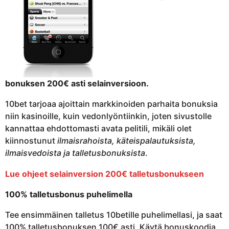
2
.
e
v
u
u
o
t
t
a
bonuksen 200€ asti selainversioon.
a
g
10bet tarjoaa ajoittain markkinoiden parhaita bonuksia
o
niin kasinoille, kuin vedonlyöntiinkin, joten sivustolle
kannattaa ehdottomasti avata pelitili, mikäli olet
kiinnostunut
ilmaisrahoista, käteispalautuksista,
ilmaisvedoista ja talletusbonuksista
.
Lue ohjeet selainversion 200€ talletusbonukseen
100% talletusbonus puhelimella
Tee ensimmäinen talletus 10betille puhelimellasi, ja saat
100% talletusbonuksen 100€ asti. Käytä bonuskoodia