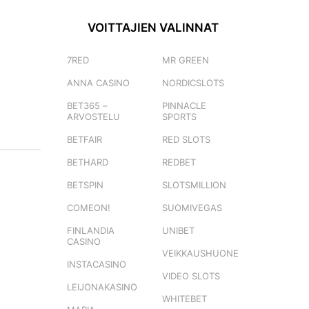
VOITTAJIEN VALINNAT
7RED
MR GREEN
ANNA CASINO
NORDICSLOTS
BET365 –
PINNACLE
ARVOSTELU
SPORTS
BETFAIR
RED SLOTS
BETHARD
REDBET
BETSPIN
SLOTSMILLION
COMEON!
SUOMIVEGAS
FINLANDIA
UNIBET
CASINO
VEIKKAUSHUONE
INSTACASINO
VIDEO SLOTS
LEIJONAKASINO
WHITEBET