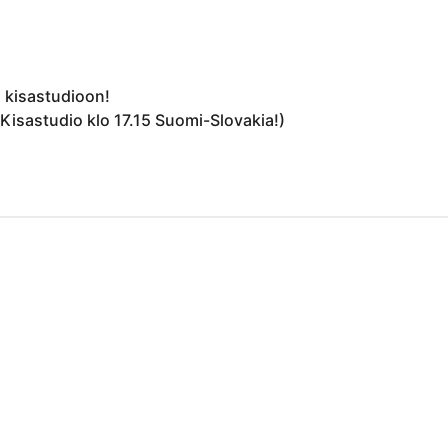
 kisastudioon!
 Kisastudio klo 17.15 Suomi-Slovakia!)