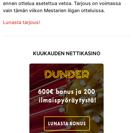
ennen ottelua asetettua vetoa. Tarjous on voimassa
v
vain tämän viikon Mestarien liigan otteluissa.
u
o
Lunasta tarjous!
t
t
a
a
KUUKAUDEN NETTIKASINO
g
o