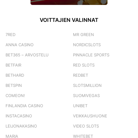
VOITTAJIEN VALINNAT
7RED
MR GREEN
ANNA CASINO
NORDICSLOTS
BET365 – ARVOSTELU
PINNACLE SPORTS
BETFAIR
RED SLOTS
BETHARD
REDBET
BETSPIN
SLOTSMILLION
COMEON!
SUOMIVEGAS
FINLANDIA CASINO
UNIBET
INSTACASINO
VEIKKAUSHUONE
LEIJONAKASINO
VIDEO SLOTS
MARIA
WHITEBET