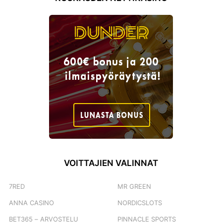
VOITTAJIEN VALINNAT
7RED
MR GREEN
ANNA CASINO
NORDICSLOTS
BET365 – ARVOSTELU
PINNACLE SPORTS