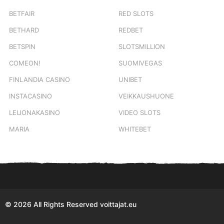
BETFAIR
RED SLOTS
BETHARD
REDBET
BETSPIN
SLOTSMILLION
COMEON!
SUOMIVEGAS
FINLANDIA CASINO
UNIBET
INSTACASINO
VEIKKAUSHUONE
LEIJONAKASINO
VIDEO SLOTS
MARIA
WHITEBET
© 2026 All Rights Reserved voittajat.eu