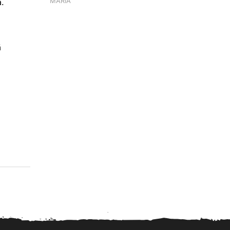
MARIA
a.
ä