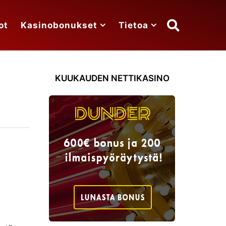
ot
Kasinobonukset
Tietoa
KUUKAUDEN NETTIKASINO