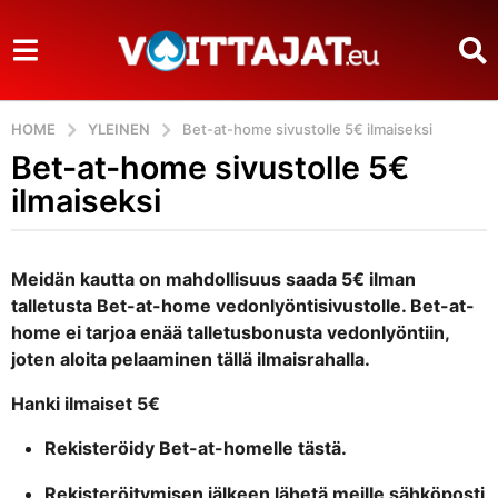
HOME
YLEINEN
Bet-at-home sivustolle 5€ ilmaiseksi
Bet-at-home sivustolle 5€
1
4
ilmaiseksi
v
u
b
o
y
Meidän kautta on mahdollisuus saada 5€ ilman
V
t
talletusta Bet-at-home vedonlyöntisivustolle. Bet-at-
o
t
home ei tarjoa enää talletusbonusta vedonlyöntiin,
i
a
t
joten aloita pelaaminen tällä ilmaisrahalla.
a
t
a
Hanki ilmaiset 5€
g
j
o
a
Rekisteröidy Bet-at-homelle tästä.
1
t
2
.
Rekisteröitymisen jälkeen lähetä meille sähköposti