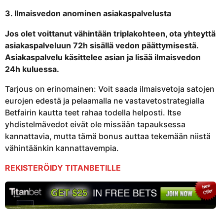
3. Ilmaisvedon anominen asiakaspalvelusta
Jos olet voittanut vähintään triplakohteen, ota yhteyttä
asiakaspalveluun 72h sisällä vedon päättymisestä.
Asiakaspalvelu käsittelee asian ja lisää ilmaisvedon
24h kuluessa.
Tarjous on erinomainen: Voit saada ilmaisvetoja satojen
eurojen edestä ja pelaamalla ne vastavetostrategialla
Betfairin kautta teet rahaa todella helposti. Itse
yhdistelmävedot eivät ole missään tapauksessa
kannattavia, mutta tämä bonus auttaa tekemään niistä
vähintäänkin kannattavempia.
REKISTERÖIDY TITANBETILLE