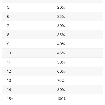
5
20%
6
25%
7
30%
8
35%
9
40%
10
45%
11
50%
12
60%
13
70%
14
80%
15+
100%