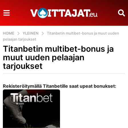
HOME
YLEINEN
Titanbetin multibet-bonus ja muut uuden
pelaajan tarjoukset
Titanbetin multibet-bonus ja
1
5
muut uuden pelaajan
v
tarjoukset
u
o
b
t
y
Rekisteröitymällä Titanbetille saat upeat bonukset:
t
V
o
a
i
a
t
g
t
o
a
j
1