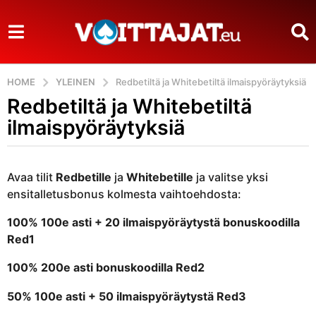
HOME
YLEINEN
Redbetiltä ja Whitebetiltä ilmaispyöräytyksiä
Redbetiltä ja Whitebetiltä
1
5
ilmaispyöräytyksiä
v
u
b
o
y
Avaa tilit
Redbetille
ja
Whitebetille
ja valitse yksi
V
t
ensitalletusbonus kolmesta vaihtoehdosta:
o
t
i
100% 100e asti + 20 ilmaispyöräytystä bonuskoodilla
a
t
Red1
a
t
a
g
100% 200e asti bonuskoodilla Red2
j
o
a
1
t
50% 100e asti + 50 ilmaispyöräytystä Red3
2
.