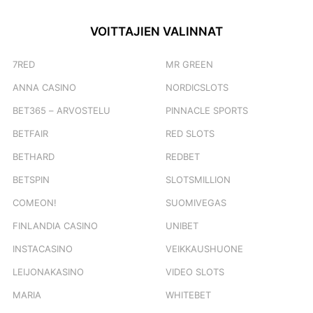
VOITTAJIEN VALINNAT
7RED
MR GREEN
ANNA CASINO
NORDICSLOTS
BET365 – ARVOSTELU
PINNACLE SPORTS
BETFAIR
RED SLOTS
BETHARD
REDBET
BETSPIN
SLOTSMILLION
COMEON!
SUOMIVEGAS
FINLANDIA CASINO
UNIBET
INSTACASINO
VEIKKAUSHUONE
LEIJONAKASINO
VIDEO SLOTS
MARIA
WHITEBET