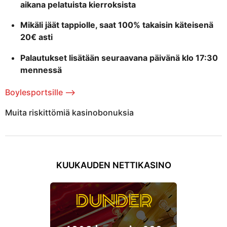
aikana pelatuista kierroksista
Mikäli jäät tappiolle, saat 100% takaisin käteisenä
20€ asti
Palautukset lisätään seuraavana päivänä klo 17:30
mennessä
Boylesportsille —->
Muita riskittömiä kasinobonuksia
KUUKAUDEN NETTIKASINO