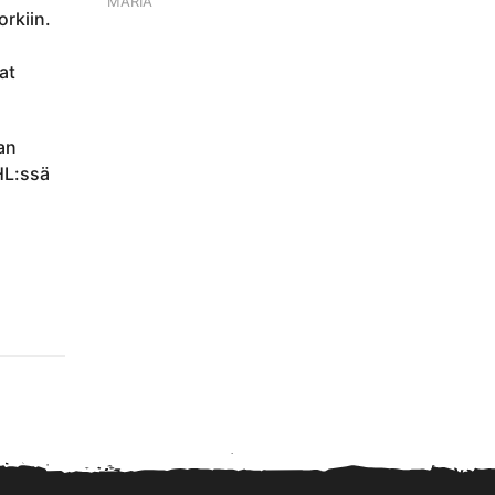
MARIA
rkiin.
at
an
HL:ssä