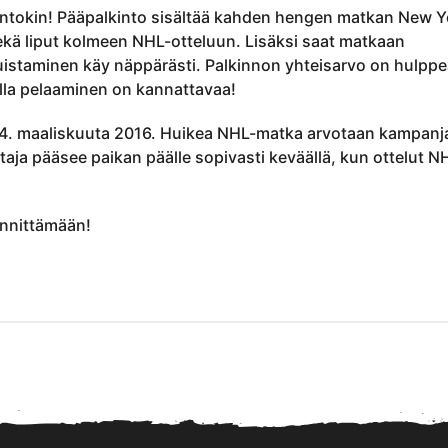
intokin! Pääpalkinto sisältää kahden hengen matkan New Yo
ekä liput kolmeen NHL-otteluun. Lisäksi saat matkaan
istaminen käy näppärästi. Palkinnon yhteisarvo on hulppe
lla pelaaminen on kannattavaa!
 14. maaliskuuta 2016. Huikea NHL-matka arvotaan kampanj
taja pääsee paikan päälle sopivasti keväällä, kun ottelut N
ännittämään!