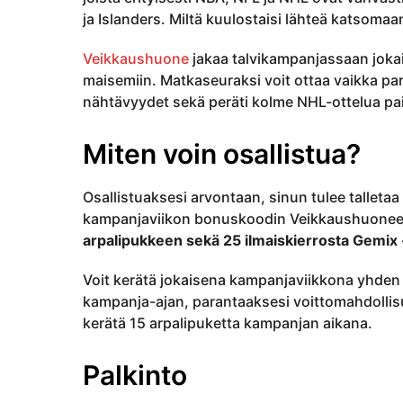
ja Islanders. Miltä kuulostaisi lähteä katsomaa
v
u
Veikkaushuone
jakaa talvikampanjassaan joka
o
maisemiin. Matkaseuraksi voit ottaa vaikka par
t
nähtävyydet sekä peräti kolme NHL-ottelua pai
t
a
Miten voin osallistua?
a
g
o
Osallistuaksesi arvontaan, sinun tulee talletaa
kampanjaviikon bonuskoodin Veikkaushuonee
arpalipukkeen sekä 25 ilmaiskierrosta Gemix -
Voit kerätä jokaisena kampanjaviikkona yhden a
kampanja-ajan, parantaaksesi voittomahdollisu
kerätä 15 arpalipuketta kampanjan aikana.
Palkinto