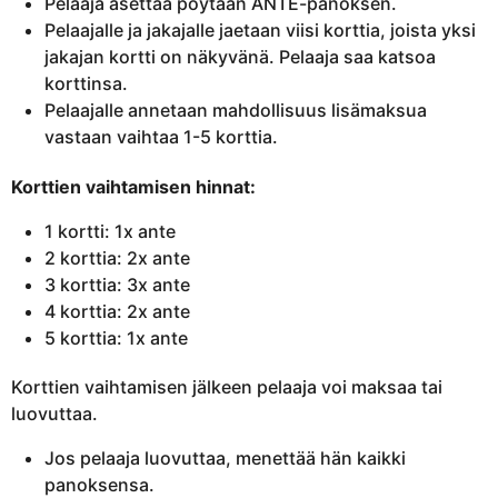
Pelaaja asettaa pöytään ANTE-panoksen.
e
v
u
Pelaajalle ja jakajalle jaetaan viisi korttia, joista yksi
u
jakajan kortti on näkyvänä. Pelaaja saa katsoa
o
korttinsa.
t
Pelaajalle annetaan mahdollisuus lisämaksua
t
vastaan vaihtaa 1-5 korttia.
a
a
Korttien vaihtamisen hinnat:
g
o
1 kortti: 1x ante
2 korttia: 2x ante
3 korttia: 3x ante
4 korttia: 2x ante
5 korttia: 1x ante
Korttien vaihtamisen jälkeen pelaaja voi maksaa tai
luovuttaa.
Jos pelaaja luovuttaa, menettää hän kaikki
panoksensa.