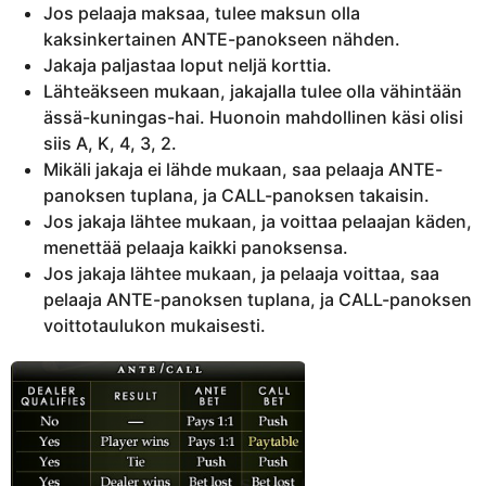
Jos pelaaja maksaa, tulee maksun olla
kaksinkertainen ANTE-panokseen nähden.
Jakaja paljastaa loput neljä korttia.
Lähteäkseen mukaan, jakajalla tulee olla vähintään
ässä-kuningas-hai. Huonoin mahdollinen käsi olisi
siis A, K, 4, 3, 2.
Mikäli jakaja ei lähde mukaan, saa pelaaja ANTE-
panoksen tuplana, ja CALL-panoksen takaisin.
Jos jakaja lähtee mukaan, ja voittaa pelaajan käden,
menettää pelaaja kaikki panoksensa.
Jos jakaja lähtee mukaan, ja pelaaja voittaa, saa
pelaaja ANTE-panoksen tuplana, ja CALL-panoksen
voittotaulukon mukaisesti.