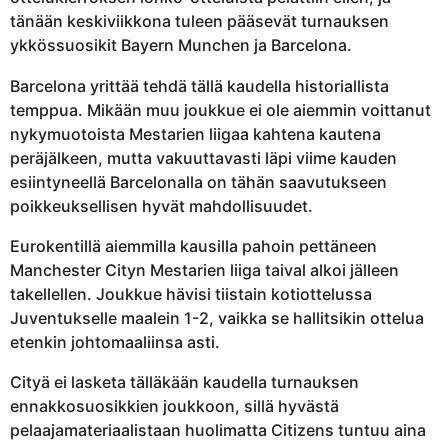
1
tänään keskiviikkona tuleen pääsevät turnauksen
v
ykkössuosikit Bayern Munchen ja Barcelona.
u
o
Barcelona yrittää tehdä tällä kaudella historiallista
t
temppua. Mikään muu joukkue ei ole aiemmin voittanut
t
nykymuotoista Mestarien liigaa kahtena kautena
a
peräjälkeen, mutta vakuuttavasti läpi viime kauden
a
esiintyneellä Barcelonalla on tähän saavutukseen
g
poikkeuksellisen hyvät mahdollisuudet.
o
Eurokentillä aiemmilla kausilla pahoin pettäneen
Manchester Cityn Mestarien liiga taival alkoi jälleen
takellellen. Joukkue hävisi tiistain kotiottelussa
Juventukselle maalein 1-2, vaikka se hallitsikin ottelua
etenkin johtomaaliinsa asti.
Cityä ei lasketa tälläkään kaudella turnauksen
ennakkosuosikkien joukkoon, sillä hyvästä
pelaajamateriaalistaan huolimatta Citizens tuntuu aina