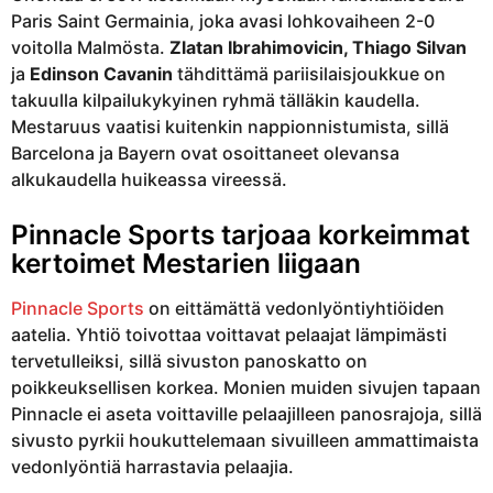
Paris Saint Germainia, joka avasi lohkovaiheen 2-0
voitolla Malmösta.
Zlatan Ibrahimovicin, Thiago Silvan
ja
Edinson Cavanin
tähdittämä pariisilaisjoukkue on
takuulla kilpailukykyinen ryhmä tälläkin kaudella.
Mestaruus vaatisi kuitenkin nappionnistumista, sillä
Barcelona ja Bayern ovat osoittaneet olevansa
alkukaudella huikeassa vireessä.
Pinnacle Sports tarjoaa korkeimmat
kertoimet Mestarien liigaan
Pinnacle Sports
on eittämättä vedonlyöntiyhtiöiden
aatelia. Yhtiö toivottaa voittavat pelaajat lämpimästi
tervetulleiksi, sillä sivuston panoskatto on
poikkeuksellisen korkea. Monien muiden sivujen tapaan
Pinnacle ei aseta voittaville pelaajilleen panosrajoja, sillä
sivusto pyrkii houkuttelemaan sivuilleen ammattimaista
vedonlyöntiä harrastavia pelaajia.