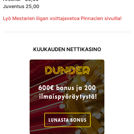
Juventus 25,00
Lyö Mestarien liigan voittajavetoa Pinnaclen sivuilla!
KUUKAUDEN NETTIKASINO