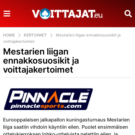
HOME
KERTOIMET
Mestarien liigan ennakkosuosikit ja
voittajakertoimet
Mestarien liigan
1
1
ennakkosuosikit ja
v
voittajakertoimet
u
o
b
t
y
t
J
o
a
h
a
n
g
Eurooppalaisen jalkapallon kuningasturnaus Mestarien
o
liiga saatiin vihdoin käyntiin eilen. Puolet ensimmäisen
1
ottelukierroksen lohko-otteluista pelattiin eilen, ja