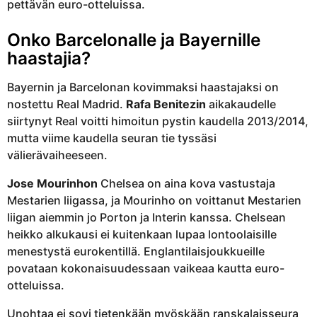
pettävän euro-otteluissa.
Onko Barcelonalle ja Bayernille
haastajia?
Bayernin ja Barcelonan kovimmaksi haastajaksi on
nostettu Real Madrid.
Rafa Benitezin
aikakaudelle
siirtynyt Real voitti himoitun pystin kaudella 2013/2014,
mutta viime kaudella seuran tie tyssäsi
välierävaiheeseen.
Jose Mourinhon
Chelsea on aina kova vastustaja
Mestarien liigassa, ja Mourinho on voittanut Mestarien
liigan aiemmin jo Porton ja Interin kanssa. Chelsean
heikko alkukausi ei kuitenkaan lupaa lontoolaisille
menestystä eurokentillä. Englantilaisjoukkueille
povataan kokonaisuudessaan vaikeaa kautta euro-
otteluissa.
Unohtaa ei sovi tietenkään myöskään ranskalaisseura