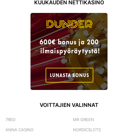
KUUKAUDEN NETTIKASINO
VOITTAJIEN VALINNAT
7RED
MR GREEN
ANNA CASINO
NORDICSLOTS