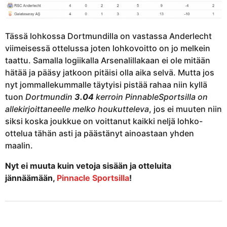
Tässä lohkossa Dortmundilla on vastassa Anderlecht
viimeisessä ottelussa joten lohkovoitto on jo melkein
taattu. Samalla logiikalla Arsenalillakaan ei ole mitään
hätää ja pääsy jatkoon pitäisi olla aika selvä. Mutta jos
nyt jommallekummalle täytyisi pistää rahaa niin kyllä
tuon
Dortmundin
3.04
kerroin PinnableSportsilla on
allekirjoittaneelle melko houkutteleva
, jos ei muuten niin
siksi koska joukkue on voittanut kaikki neljä lohko-
ottelua tähän asti ja päästänyt ainoastaan yhden
maalin.
Nyt ei muuta kuin vetoja sisään ja otteluita
jännäämään,
Pinnacle Sportsilla
!