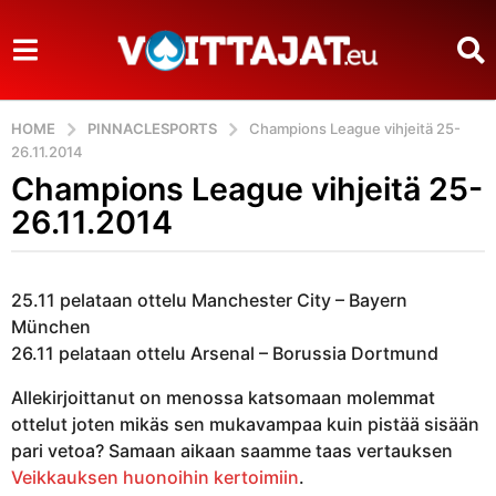
HOME
PINNACLESPORTS
Champions League vihjeitä 25-
26.11.2014
Champions League vihjeitä 25-
1
1
26.11.2014
v
u
b
o
y
25.11 pelataan ottelu Manchester City – Bayern
V
t
München
o
t
26.11 pelataan ottelu Arsenal – Borussia Dortmund
i
a
t
Allekirjoittanut on menossa katsomaan molemmat
a
t
a
ottelut joten mikäs sen mukavampaa kuin pistää sisään
g
j
pari vetoa? Samaan aikaan saamme taas vertauksen
o
a
Veikkauksen huonoihin kertoimiin
.
1
t