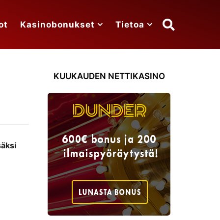
ot
Kasinobonukset
Tietoa
KUUKAUDEN NETTIKASINO
säksi