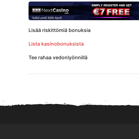
Lisää riskittömiä bonuksia
Lista kasinobonuksista
Tee rahaa vedonlyönnillä