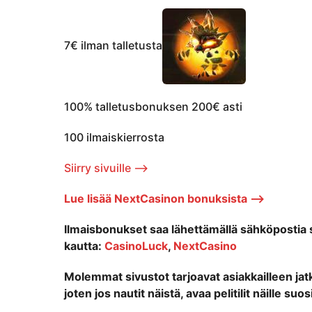
7€ ilman talletusta
100% talletusbonuksen 200€ asti
100 ilmaiskierrosta
Siirry sivuille —->
Lue lisää NextCasinon bonuksista –>
Ilmaisbonukset saa lähettämällä sähköpostia 
kautta:
CasinoLuck
,
NextCasino
Molemmat sivustot tarjoavat asiakkailleen jatk
joten jos nautit näistä, avaa pelitilit näille suosi