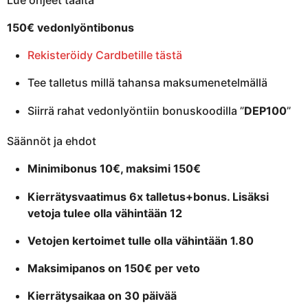
0
.
e
v
150€ vedonlyöntibonus
u
u
o
Rekisteröidy Cardbetille tästä
t
Tee talletus millä tahansa maksumenetelmällä
t
a
Siirrä rahat vedonlyöntiin bonuskoodilla ”
DEP100
”
a
g
Säännöt ja ehdot
o
Minimibonus 10€, maksimi 150€
Kierrätysvaatimus 6x talletus+bonus. Lisäksi
vetoja tulee olla vähintään 12
Vetojen kertoimet tulle olla vähintään 1.80
Maksimipanos on 150€ per veto
Kierrätysaikaa on 30 päivää