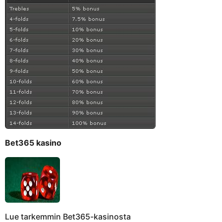
Bet365 kasino
Lue tarkemmin Bet365-kasinosta