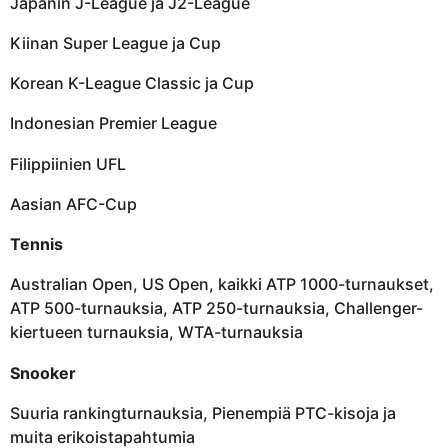
Japanin J-League ja J2-League
Kiinan Super League ja Cup
Korean K-League Classic ja Cup
Indonesian Premier League
Filippiinien UFL
Aasian AFC-Cup
Tennis
Australian Open, US Open, kaikki ATP 1000-turnaukset,
ATP 500-turnauksia, ATP 250-turnauksia, Challenger-
kiertueen turnauksia, WTA-turnauksia
Snooker
Suuria rankingturnauksia, Pienempiä PTC-kisoja ja
muita erikoistapahtumia