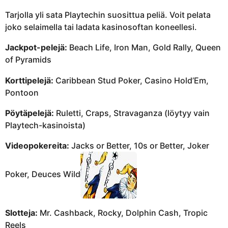
Tarjolla yli sata Playtechin suosittua peliä. Voit pelata
joko selaimella tai ladata kasinosoftan koneellesi.
Jackpot-pelejä:
Beach Life, Iron Man, Gold Rally, Queen
of Pyramids
Korttipelejä:
Caribbean Stud Poker, Casino Hold’Em,
Pontoon
Pöytäpelejä:
Ruletti, Craps, Stravaganza (löytyy vain
Playtech-kasinoista)
Videopokereita:
Jacks or Better, 10s or Better, Joker
Poker, Deuces Wild
Slotteja:
Mr. Cashback, Rocky, Dolphin Cash, Tropic
Reels