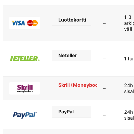
1-3
Luottokortti
–
arki
vää
Neteller
–
1 tun
Skrill (Moneybookers)
24h
–
sisäl
PayPal
24h
–
sisäl