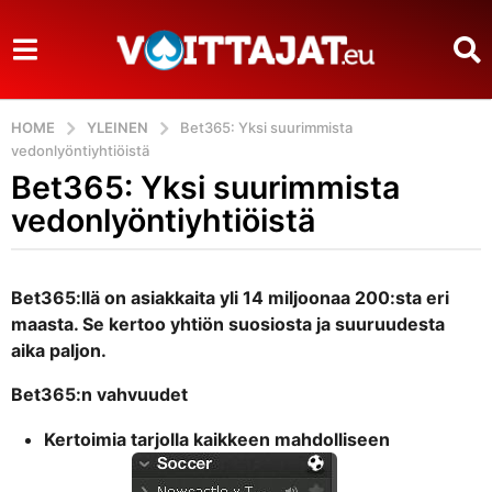
HOME
YLEINEN
Bet365: Yksi suurimmista
vedonlyöntiyhtiöistä
Bet365: Yksi suurimmista
1
4
vedonlyöntiyhtiöistä
v
u
b
o
y
Bet365:llä on asiakkaita yli 14 miljoonaa 200:sta eri
V
t
maasta. Se kertoo yhtiön suosiosta ja suuruudesta
o
t
aika paljon.
i
a
t
Bet365:n vahvuudet
a
t
a
g
Kertoimia tarjolla kaikkeen mahdolliseen
j
o
a
1
t