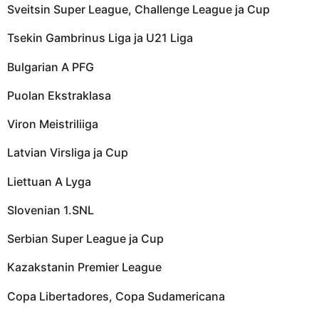
Sveitsin Super League, Challenge League ja Cup
Tsekin Gambrinus Liga ja U21 Liga
Bulgarian A PFG
Puolan Ekstraklasa
Viron Meistriliiga
Latvian Virsliga ja Cup
Liettuan A Lyga
Slovenian 1.SNL
Serbian Super League ja Cup
Kazakstanin Premier League
Copa Libertadores, Copa Sudamericana