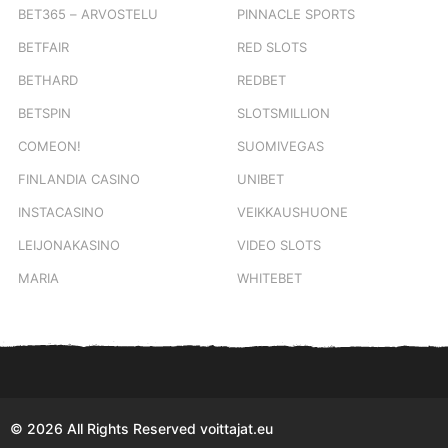
BET365 – ARVOSTELU
PINNACLE SPORTS
BETFAIR
RED SLOTS
BETHARD
REDBET
BETSPIN
SLOTSMILLION
COMEON!
SUOMIVEGAS
FINLANDIA CASINO
UNIBET
INSTACASINO
VEIKKAUSHUONE
LEIJONAKASINO
VIDEO SLOTS
MARIA
WHITEBET
© 2026 All Rights Reserved voittajat.eu