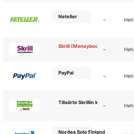
Neteller
–
Heti
Skrill (Moneybookers)
–
Heti
PayPal
–
Heti
Tilisiirto Skrillin kautta
–
Heti
Nordea Solo Finland