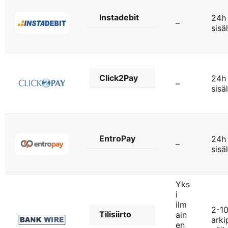
Instadebit
24h
–
sisäl
Click2Pay
24h
–
sisäl
EntroPay
24h
–
sisäl
Yks
i
ilm
2-1
Tilisiirto
ain
arki
en