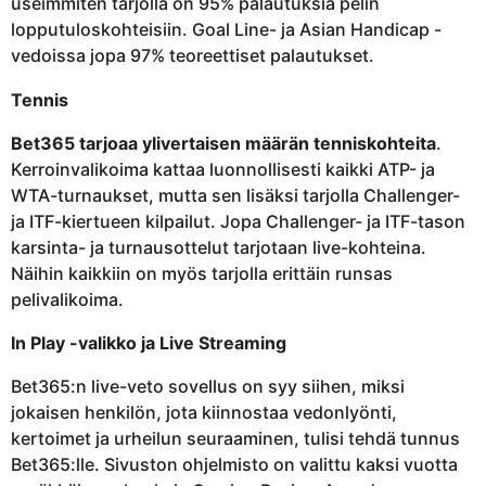
useimmiten tarjolla on 95% palautuksia pelin
lopputuloskohteisiin. Goal Line- ja Asian Handicap -
vedoissa jopa 97% teoreettiset palautukset.
Tennis
Bet365 tarjoaa ylivertaisen määrän tenniskohteita
.
Kerroinvalikoima kattaa luonnollisesti kaikki ATP- ja
WTA-turnaukset, mutta sen lisäksi tarjolla Challenger-
ja ITF-kiertueen kilpailut. Jopa Challenger- ja ITF-tason
karsinta- ja turnausottelut tarjotaan live-kohteina.
Näihin kaikkiin on myös tarjolla erittäin runsas
pelivalikoima.
In Play -valikko ja Live Streaming
Bet365:n live-veto sovellus on syy siihen, miksi
jokaisen henkilön, jota kiinnostaa vedonlyönti,
kertoimet ja urheilun seuraaminen, tulisi tehdä tunnus
Bet365:lle. Sivuston ohjelmisto on valittu kaksi vuotta