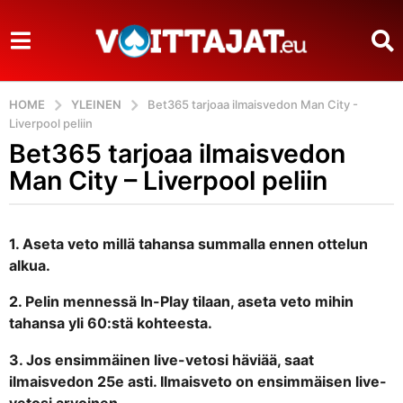
HOME
YLEINEN
Bet365 tarjoaa ilmaisvedon Man City -
Liverpool peliin
Bet365 tarjoaa ilmaisvedon
1
4
Man City – Liverpool peliin
v
u
b
o
y
1. Aseta veto millä tahansa summalla ennen ottelun
V
t
alkua.
o
t
i
2. Pelin mennessä In-Play tilaan, aseta veto mihin
a
t
tahansa yli 60:stä kohteesta.
a
t
a
g
3. Jos ensimmäinen live-vetosi häviää, saat
j
o
a
ilmaisvedon 25e asti. Ilmaisveto on ensimmäisen live-
1
t
vetosi arvoinen.