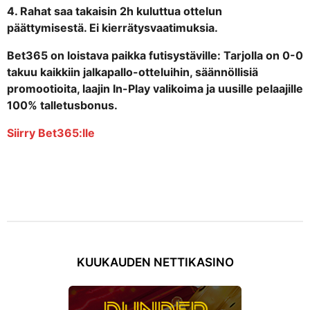
1
.
4. Rahat saa takaisin 2h kuluttua ottelun
e
v
päättymisestä. Ei kierrätysvaatimuksia.
u
u
o
Bet365 on loistava paikka futisystäville: Tarjolla on 0-0
t
takuu kaikkiin jalkapallo-otteluihin, säännöllisiä
t
promootioita, laajin In-Play valikoima ja uusille pelaajille
a
100% talletusbonus.
a
Siirry Bet365:lle
g
o
KUUKAUDEN NETTIKASINO