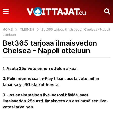
HOME
YLEINEN
Bet365 tarjoaa ilmaisvedon Chelsea - Napoli
otteluun
Bet365 tarjoaa ilmaisvedon
1
4
Chelsea – Napoli otteluun
v
u
b
o
y
1. Aseta 25e veto ennen ottelun alkua.
V
t
o
2. Pelin mennessä In-Play tilaan, aseta veto mihin
t
i
tahansa yli 60:stä kohteesta.
a
t
a
t
3. Jos ensimmäinen live-vetosi häviää, saat
a
g
ilmaisvedon 25e asti. Ilmaisveto on ensimmäisen live-
j
o
a
vetosi arvoinen.
1
t