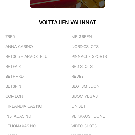
VOITTAJIEN VALINNAT
7RED
MR GREEN
ANNA CASINO
NORDICSLOTS
BET365 – ARVOSTELU
PINNACLE SPORTS
BETFAIR
RED SLOTS
BETHARD
REDBET
BETSPIN
SLOTSMILLION
COMEON!
SUOMIVEGAS
FINLANDIA CASINO
UNIBET
INSTACASINO
VEIKKAUSHUONE
LEIJONAKASINO
VIDEO SLOTS