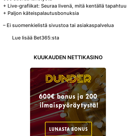
+ Live-grafiikat: Seuraa livenä, mitä kentällä tapahtuu
+ Paljon käteispalautusbonuksia
– Ei suomenkielistä sivustoa tai asiakaspalvelua
Lue lisää Bet365:sta
KUUKAUDEN NETTIKASINO