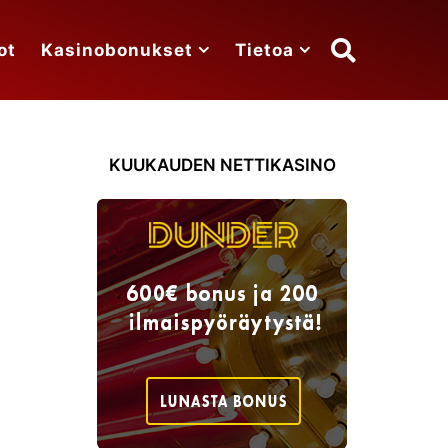
ot
Kasinobonukset
Tietoa
KUUKAUDEN NETTIKASINO