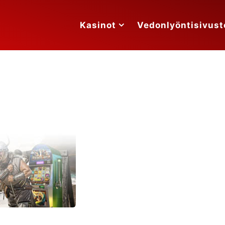
Kasinot
Vedonlyöntisivust