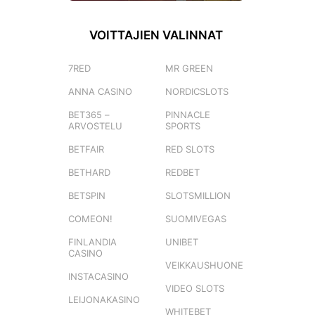
VOITTAJIEN VALINNAT
7RED
MR GREEN
ANNA CASINO
NORDICSLOTS
BET365 –
PINNACLE
ARVOSTELU
SPORTS
BETFAIR
RED SLOTS
BETHARD
REDBET
BETSPIN
SLOTSMILLION
COMEON!
SUOMIVEGAS
FINLANDIA
UNIBET
CASINO
VEIKKAUSHUONE
INSTACASINO
VIDEO SLOTS
LEIJONAKASINO
WHITEBET