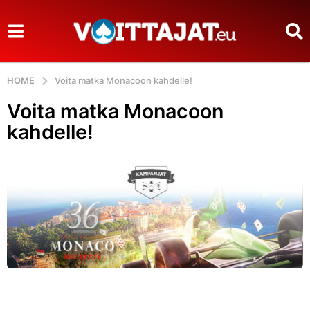
HOME
Voita matka Monacoon kahdelle!
Voita matka Monacoon
kahdelle!
b
y
V
i
l
l
e