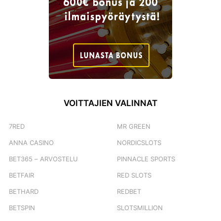
VOITTAJIEN VALINNAT
7RED
MR GREEN
ANNA CASINO
NORDICSLOTS
BET365 – ARVOSTELU
PINNACLE SPORTS
BETFAIR
RED SLOTS
BETHARD
REDBET
BETSPIN
SLOTSMILLION