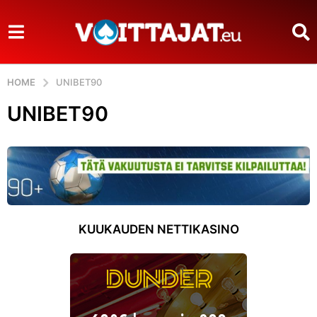
HOME
UNIBET90
UNIBET90
b
y
J
o
h
n
KUUKAUDEN NETTIKASINO