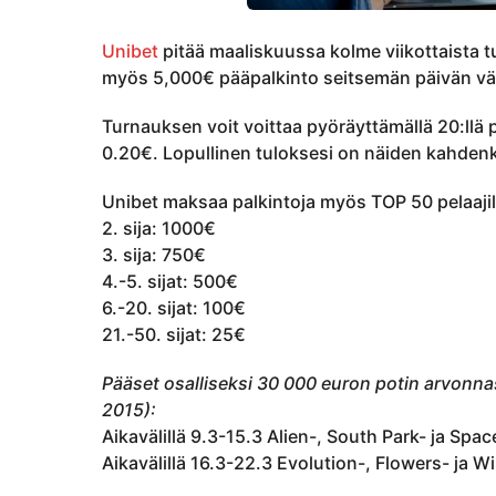
t
v
.
u
Unibet
pitää maaliskuussa kolme viikottaista t
e
o
myös 5,000€ pääpalkinto seitsemän päivän väl
u
t
Turnauksen voit voittaa pyöräyttämällä 20:llä 
t
0.20€. Lopullinen tuloksesi on näiden kahden
a
a
Unibet maksaa palkintoja myös TOP 50 pelaajil
g
2. sija: 1000€
o
3. sija: 750€
4.-5. sijat: 500€
6.-20. sijat: 100€
21.-50. sijat: 25€
Pääset osalliseksi 30 000 euron potin arvonna
2015):
Aikavälillä 9.3-15.3 Alien-, South Park- ja Spac
Aikavälillä 16.3-22.3 Evolution-, Flowers- ja Wi