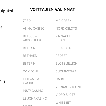
VOITTAJIEN VALINNAT
huipuksi
7RED
MR GREEN
la
ANNA CASINO
NORDICSLOTS
BET365 –
PINNACLE
ARVOSTELU
SPORTS
BETFAIR
RED SLOTS
BETHARD
REDBET
BETSPIN
SLOTSMILLION
COMEON!
SUOMIVEGAS
FINLANDIA
UNIBET
2.3.
CASINO
VEIKKAUSHUONE
INSTACASINO
VIDEO SLOTS
LEIJONAKASINO
WHITEBET