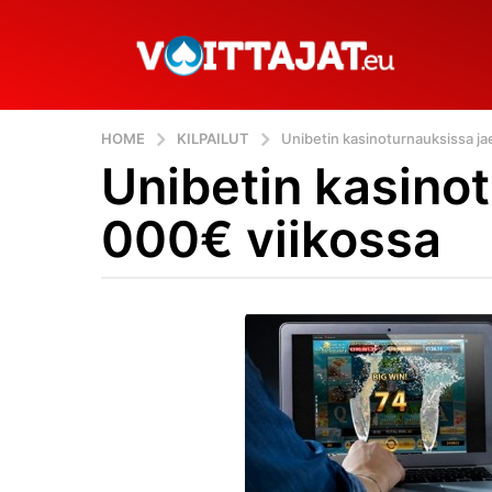
HOME
KILPAILUT
Unibetin kasinoturnauksissa ja
Unibetin kasino
1
1
000€ viikossa
v
u
o
b
t
y
t
V
a
o
i
a
t
g
t
o
a
1
j
a
1