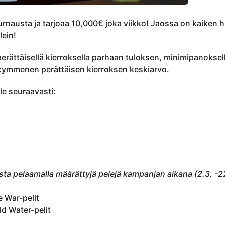
urnausta ja tarjoaa 10,000€ joka viikko! Jaossa on kaiken 
ein!
perättäisellä kierroksella parhaan tuloksen, minimipanoksel
kymmenen perättäisen kierroksen keskiarvo.
le seuraavasti:
sta pelaamalla määrättyjä pelejä kampanjan aikana (2.3. -2
e War-pelit
ld Water-pelit