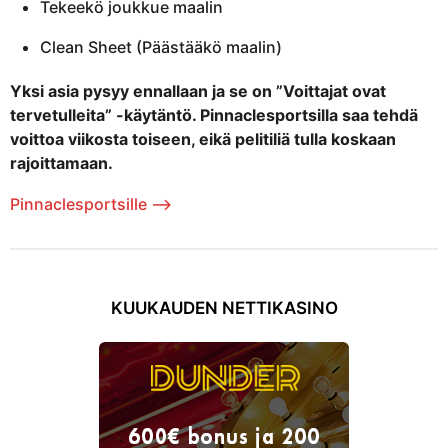
Tekeekö joukkue maalin
Clean Sheet (Päästääkö maalin)
Yksi asia pysyy ennallaan ja se on ”Voittajat ovat
tervetulleita” -käytäntö. Pinnaclesportsilla saa tehdä
voittoa viikosta toiseen, eikä pelitiliä tulla koskaan
rajoittamaan.
Pinnaclesportsille —->
KUUKAUDEN NETTIKASINO