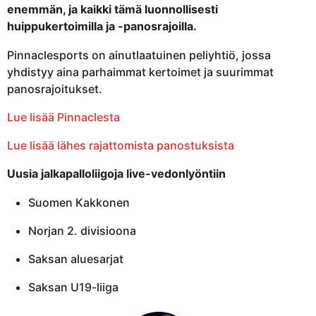
a
1
enemmän, ja kaikki tämä luonnollisesti
t
v
huippukertoimilla ja -panosrajoilla.
.
u
e
u
Pinnaclesports on ainutlaatuinen peliyhtiö, jossa
o
yhdistyy aina parhaimmat kertoimet ja suurimmat
t
panosrajoitukset.
t
a
Lue lisää Pinnaclesta
a
g
Lue lisää lähes rajattomista panostuksista
o
Uusia jalkapalloliigoja live-vedonlyöntiin
Suomen Kakkonen
Norjan 2. divisioona
Saksan aluesarjat
Saksan U19-liiga