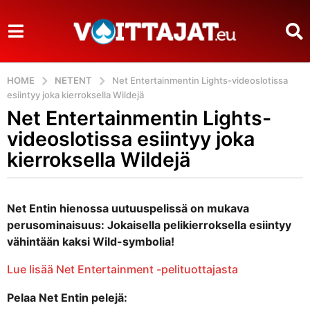
HOME
NETENT
Net Entertainmentin Lights-videoslotissa
esiintyy joka kierroksella Wildejä
Net Entertainmentin Lights-
1
2
videoslotissa esiintyy joka
v
kierroksella Wildejä
u
o
b
t
y
Net Entin hienossa uutuuspelissä on mukava
t
V
perusominaisuus: Jokaisella pelikierroksella esiintyy
o
a
vähintään kaksi Wild-symbolia!
i
a
t
g
Lue lisää Net Entertainment -pelituottajasta
t
o
a
Pelaa Net Entin pelejä:
j
1