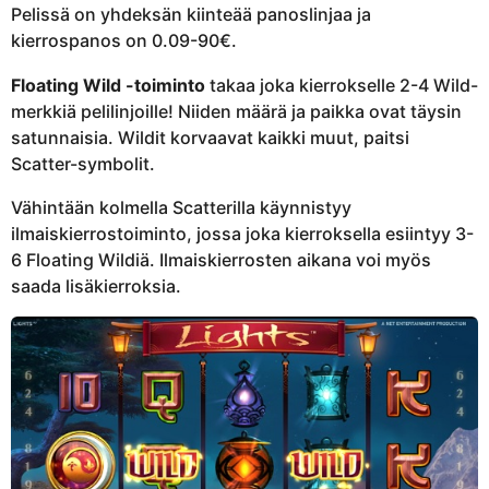
Pelissä on yhdeksän kiinteää panoslinjaa ja
kierrospanos on 0.09-90€.
Floating Wild -toiminto
takaa joka kierrokselle 2-4 Wild-
merkkiä pelilinjoille! Niiden määrä ja paikka ovat täysin
satunnaisia. Wildit korvaavat kaikki muut, paitsi
Scatter-symbolit.
Vähintään kolmella Scatterilla käynnistyy
ilmaiskierrostoiminto, jossa joka kierroksella esiintyy 3-
6 Floating Wildiä. Ilmaiskierrosten aikana voi myös
saada lisäkierroksia.