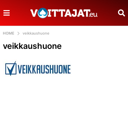
HOME
veikkaushuone
veikkaushuone
b
y
V
o
i
t
t
a
j
a
t
.
e
u