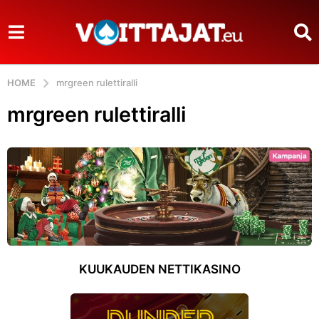
HOME
mrgreen rulettiralli
mrgreen rulettiralli
b
y
V
o
i
t
t
a
j
a
KUUKAUDEN NETTIKASINO
t
.
e
u