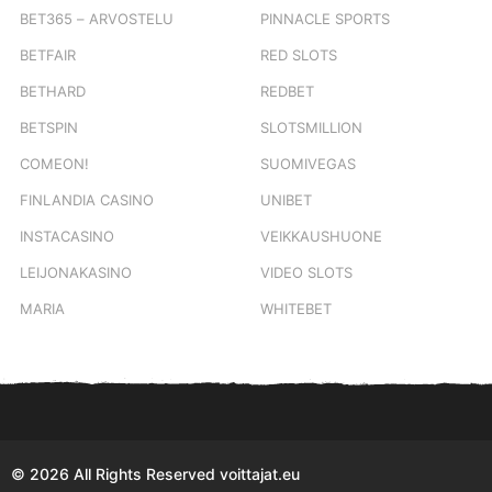
BET365 – ARVOSTELU
PINNACLE SPORTS
BETFAIR
RED SLOTS
BETHARD
REDBET
BETSPIN
SLOTSMILLION
COMEON!
SUOMIVEGAS
FINLANDIA CASINO
UNIBET
INSTACASINO
VEIKKAUSHUONE
LEIJONAKASINO
VIDEO SLOTS
MARIA
WHITEBET
© 2026 All Rights Reserved voittajat.eu