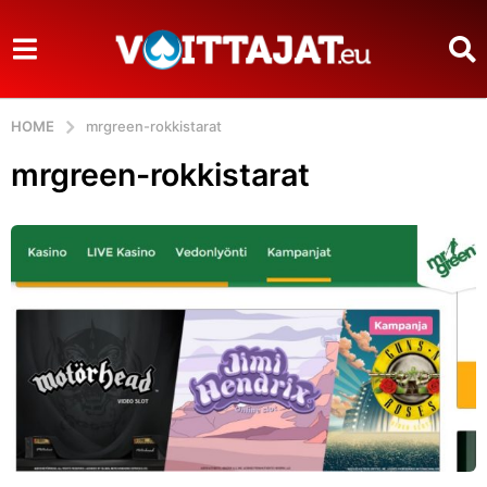
HOME
mrgreen-rokkistarat
mrgreen-rokkistarat
b
y
V
o
i
t
t
a
j
a
t
.
e
u