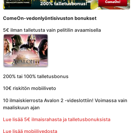
a
1
t
v
.
u
e
ComeOn-vedonlyöntisivuston bonukset
u
o
5€ ilman talletusta vain pelitilin avaamisella
t
t
a
a
g
o
200% tai 100% talletusbonus
10€ riskitön mobiiliveto
10 ilmaiskierrosta Avalon 2 -videslottiin! Voimassa vain
maaliskuun ajan
Lue lisää 5€ ilmaisrahasta ja talletusbonuksista
Lue lisää mobiilivedosta