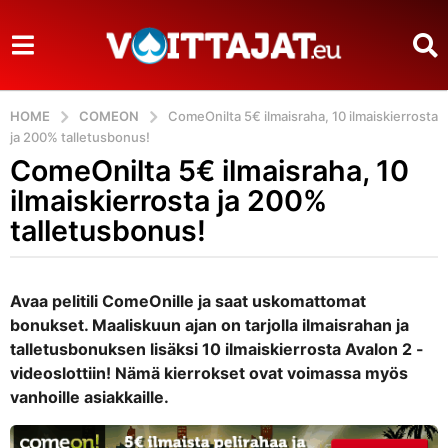
HOME
COMEON
ComeOnilta 5€ ilmaisraha, 10 ilmaiskierrosta
ja 200% talletusbonus!
ComeOnilta 5€ ilmaisraha, 10
1
2
ilmaiskierrosta ja 200%
v
talletusbonus!
u
o
b
t
y
Avaa pelitili ComeOnille ja saat uskomattomat
t
V
bonukset. Maaliskuun ajan on tarjolla ilmaisrahan ja
o
a
talletusbonuksen lisäksi 10 ilmaiskierrosta Avalon 2 -
i
a
t
videoslottiin! Nämä kierrokset ovat voimassa myös
g
t
vanhoille asiakkaille.
o
a
j
1