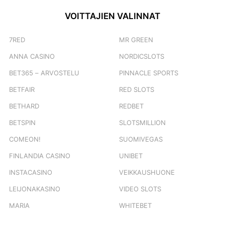
VOITTAJIEN VALINNAT
7RED
MR GREEN
ANNA CASINO
NORDICSLOTS
BET365 – ARVOSTELU
PINNACLE SPORTS
BETFAIR
RED SLOTS
BETHARD
REDBET
BETSPIN
SLOTSMILLION
COMEON!
SUOMIVEGAS
FINLANDIA CASINO
UNIBET
INSTACASINO
VEIKKAUSHUONE
LEIJONAKASINO
VIDEO SLOTS
MARIA
WHITEBET